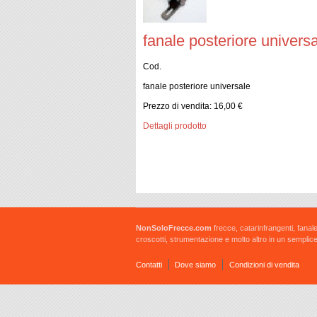
fanale posteriore univers
Cod.
fanale posteriore universale
Prezzo di vendita:
16,00 €
Dettagli prodotto
NonSoloFrecce.com
frecce, catarinfrangenti, fanale
croscotti, strumentazione e molto altro in un semplice
Contatti
Dove siamo
Condizioni di vendita