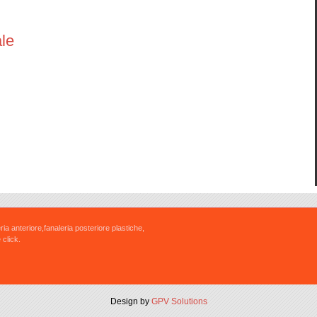
ale
ria anteriore,fanaleria posteriore plastiche,
 click.
Design by
GPV Solutions