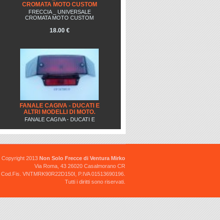
CROMATA MOTO CUSTOM
FRECCIA _ UNIVERSALE
CROMATA MOTO CUSTOM
18.00 €
FANALE CAGIVA - DUCATI E
ALTRI MODELLI DI MOTO.
FANALE CAGIVA - DUCATI E
ALTRI MODELLI. CON LUCE
TARGA. COMPLETO DI
LAMPADINE.
60.00 €
Copyright 2013
Non Solo Frecce di Ventura Mirko
Via Roma, 43 26020 Casalmorano CR
Cod.Fis. VNTMRK90R22D150I, P.IVA 01513690196.
Tutti i diritti sono riservati.