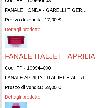
Cod. FP - 100946603
FANALE HONDA - GARELLI TIGER...
Prezzo di vendita:
17,00 €
Dettagli prodotto
FANALE ITALJET - APRILIA
Cod. FP - 100944000
FANALE APRILIA - ITALJET E ALTRI...
Prezzo di vendita:
28,00 €
Dettagli prodotto