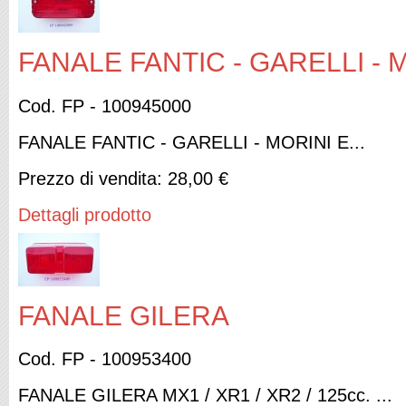
FANALE FANTIC - GARELLI - 
Cod. FP - 100945000
FANALE FANTIC - GARELLI - MORINI E...
Prezzo di vendita:
28,00 €
Dettagli prodotto
FANALE GILERA
Cod. FP - 100953400
FANALE GILERA MX1 / XR1 / XR2 / 125cc. ...