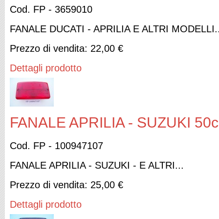
Cod. FP - 3659010
FANALE DUCATI - APRILIA E ALTRI MODELLI..
Prezzo di vendita:
22,00 €
Dettagli prodotto
FANALE APRILIA - SUZUKI 50c
Cod. FP - 100947107
FANALE APRILIA - SUZUKI - E ALTRI...
Prezzo di vendita:
25,00 €
Dettagli prodotto