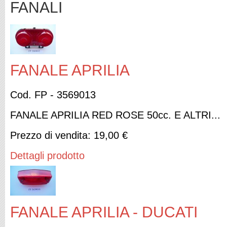
FANALI
FANALE APRILIA
Cod. FP - 3569013
FANALE APRILIA RED ROSE 50cc. E ALTRI...
Prezzo di vendita:
19,00 €
Dettagli prodotto
FANALE APRILIA - DUCATI