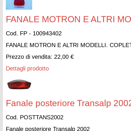
FANALE MOTRON E ALTRI MO
Cod. FP - 100943402
FANALE MOTRON E ALTRI MODELLI. COPLET
Prezzo di vendita:
22,00 €
Dettagli prodotto
Fanale posteriore Transalp 200
Cod. POSTTANS2002
Fanale posteriore Transalp 2002