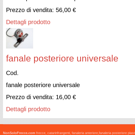
Prezzo di vendita:
56,00 €
Dettagli prodotto
fanale posteriore universale
Cod.
fanale posteriore universale
Prezzo di vendita:
16,00 €
Dettagli prodotto
NonSoloFrecce.com
frecce, catarinfrangenti, fanaleria anteriore,fanaleria posteriore plast