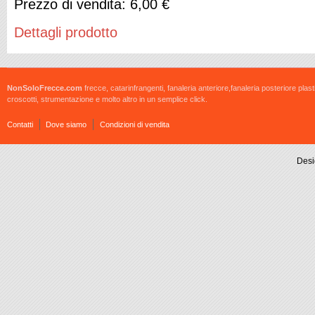
Prezzo di vendita:
6,00 €
Dettagli prodotto
NonSoloFrecce.com
frecce, catarinfrangenti, fanaleria anteriore,fanaleria posteriore plast
croscotti, strumentazione e molto altro in un semplice click.
Contatti
Dove siamo
Condizioni di vendita
Desi