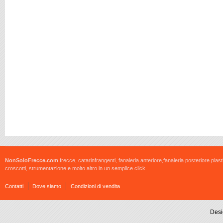
NonSoloFrecce.com
frecce, catarinfrangenti, fanaleria anteriore,fanaleria posteriore plast
croscotti, strumentazione e molto altro in un semplice click.
Contatti
Dove siamo
Condizioni di vendita
Desi