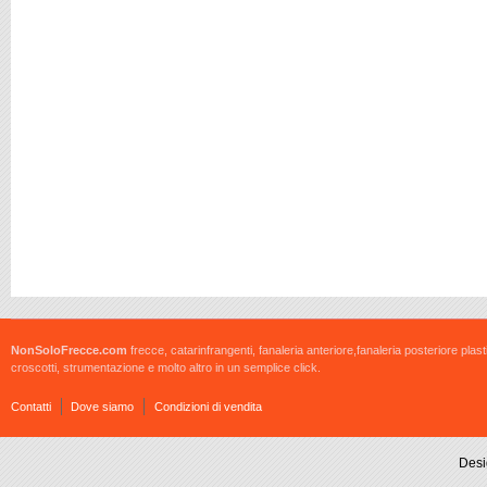
NonSoloFrecce.com
frecce, catarinfrangenti, fanaleria anteriore,fanaleria posteriore plast
croscotti, strumentazione e molto altro in un semplice click.
Contatti
Dove siamo
Condizioni di vendita
Desi