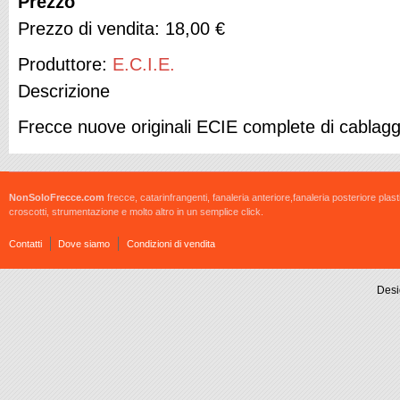
Prezzo
Prezzo di vendita:
18,00 €
Produttore:
E.C.I.E.
Descrizione
Frecce nuove originali ECIE complete di cablagg
NonSoloFrecce.com
frecce, catarinfrangenti, fanaleria anteriore,fanaleria posteriore plast
croscotti, strumentazione e molto altro in un semplice click.
Contatti
Dove siamo
Condizioni di vendita
Desi