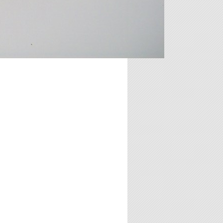
15.00 €
FARO BENELLI 50 - CEV 284
Faro nuovo originale cev completo
di cablaggio e lampadine 6v.
32.00 €
FARO APRILIA AF1 50 - CEV
316
Faro nuovo originale cev completo
di cablaggio e lampadine.