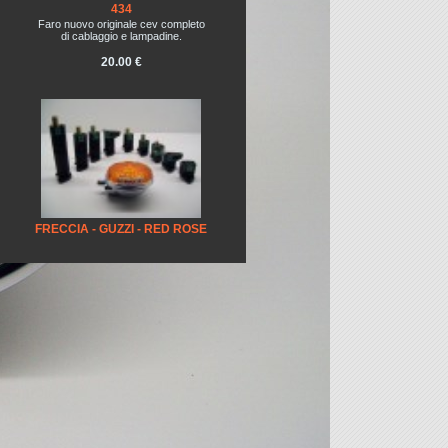
434
Faro nuovo originale cev completo
di cablaggio e lampadine.
20.00 €
FRECCIA - GUZZI - RED ROSE
FRECCIA ; DUCATI-APRILIA-
YAMAHA-HONDA
FRECCIA DUCATI-APRILIA-
YAMAHA-HONDA