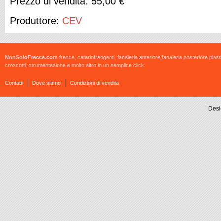
Prezzo di vendita:
55,00 €
Produttore:
CEV
NonSoloFrecce.com
frecce, catarinfrangenti, fanaleria anteriore,fanaleria posteriore plast
croscotti, strumentazione e molto altro in un semplice click.
Contatti
Dove siamo
Condizioni di vendita
Desi