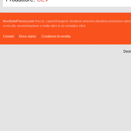
NonSoloFrecce.com
frecce, catarinfrangenti, fanaleria anteriore,fanaleria posteriore plast
croscotti, strumentazione e molto altro in un semplice click.
Contatti
Dove siamo
Condizioni di vendita
Desi