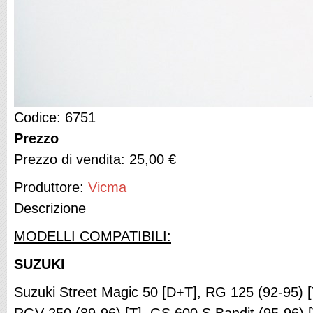
Codice: 6751
Prezzo
Prezzo di vendita:
25,00 €
Produttore:
Vicma
Descrizione
MODELLI COMPATIBILI:
SUZUKI
Suzuki Street Magic 50 [D+T], RG 125 (92-95) [T
RGV 250 (89-96) [T], GS 600 S Bandit (95-96) 