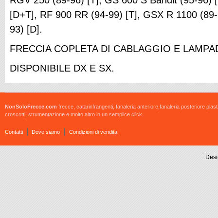
[D+T], RF 900 RR (94-99) [T], GSX R 1100 (89-
93) [D].
FRECCIA COPLETA DI CABLAGGIO E LAMPA
DISPONIBILE DX E SX.
NonSoloFrecce.com
frecce, catarinfrangenti, fanaleria anteriore,fanaleria posteriore plast
croscotti, strumentazione e molto altro in un semplice click.
Contatti
Dove siamo
Condizioni di vendita
Desi