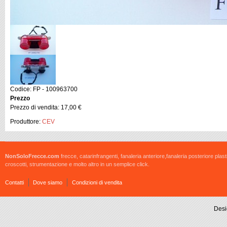
Codice: FP - 100963700
Prezzo
Prezzo di vendita:
17,00 €
Produttore:
CEV
NonSoloFrecce.com
frecce, catarinfrangenti, fanaleria anteriore,fanaleria posteriore plast
croscotti, strumentazione e molto altro in un semplice click.
Contatti
Dove siamo
Condizioni di vendita
Desi